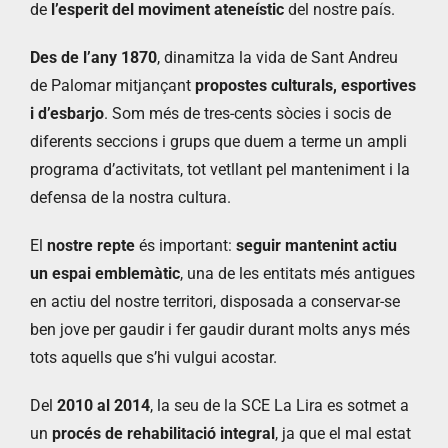
de
l’esperit del moviment ateneístic
del nostre país.
Des de l’any 1870
, dinamitza la vida de Sant Andreu
de Palomar mitjançant
propostes culturals, esportives
i d’esbarjo
. Som més de tres-cents sòcies i socis de
diferents seccions i grups que duem a terme un ampli
programa d’activitats, tot vetllant pel manteniment i la
defensa de la nostra cultura.
El
nostre repte
és important:
seguir mantenint actiu
un espai emblemàtic
, una de les entitats més antigues
en actiu del nostre territori, disposada a conservar-se
ben jove per gaudir i fer gaudir durant molts anys més
tots aquells que s’hi vulgui acostar.
Del
2010 al 2014
, la seu de la SCE La Lira es sotmet a
un
procés de rehabilitació integral
, ja que el mal estat