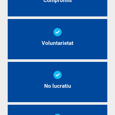
Compromís
Voluntarietat
No lucratiu