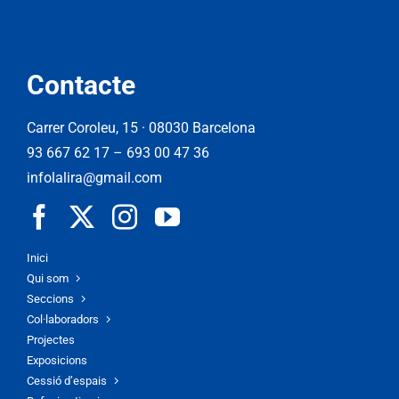
Contacte
Carrer Coroleu, 15 · 08030 Barcelona
93 667 62 17
–
693 00 47 36
infolalira@gmail.com
Inici
Qui som
Seccions
Col·laboradors
Projectes
Exposicions
Cessió d’espais