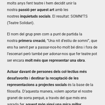
molts anys fent teatre i hem decidit unir la
nostra
passió per aquest art
amb les
nostres
inquietuds socials
. El resultat: SOMNI’TS
(Teatre Solidari).
El nom del grup pren com a punt de partida la
nostra
primera creació
, “Una nit d’estiu de somni”, que
ens ha servit per a passar-nos-ho molt bé dins i fora de
l’escenari però també per adonar-nos que fer teatre pot
ser encara
molt més que representar una obra
.
Actuar davant de persones dels col·lectius més
desafavorits
i
destinar la recaptació de les
representacions a projectes socials
és la base de la
filosofia. D’aquesta manera, volem aportar el nostre
granet de sorra perquè, a través del que més ens
agrada fer,
aquest món sigui una mica millor
.