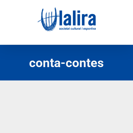
Skip
to
content
conta-contes