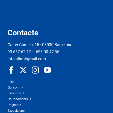
Contacte
Carrer Coroleu, 15 · 08030 Barcelona
93 667 62 17
–
693 00 47 36
infolalira@gmail.com
Inici
Qui som
Seccions
Col·laboradors
Projectes
Exposicions