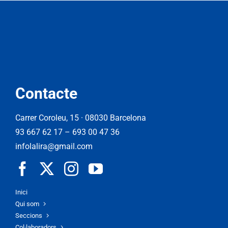
Contacte
Carrer Coroleu, 15 · 08030 Barcelona
93 667 62 17
–
693 00 47 36
infolalira@gmail.com
Inici
Qui som
Seccions
Col·laboradors