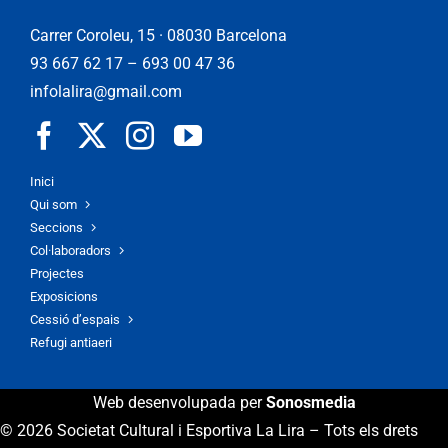
Carrer Coroleu, 15 · 08030 Barcelona
93 667 62 17
–
693 00 47 36
infolalira@gmail.com
Inici
Qui som
Seccions
Col·laboradors
Projectes
Exposicions
Cessió d’espais
Refugi antiaeri
Web desenvolupada per
Sonosmedia
© 2026 Societat Cultural i Esportiva La Lira – Tots els drets