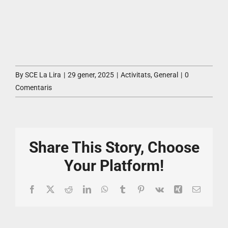
By
SCE La Lira
|
29 gener, 2025
|
Activitats
,
General
|
0
Comentaris
Share This Story, Choose
Your Platform!
Facebook
X
Reddit
LinkedIn
WhatsApp
Tumblr
Pinterest
Vk
Xing
Email: