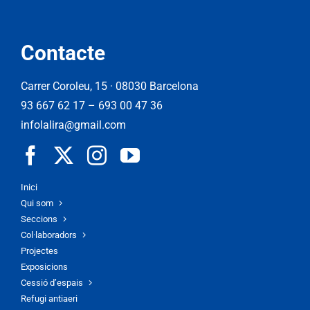
Contacte
Carrer Coroleu, 15 · 08030 Barcelona
93 667 62 17
–
693 00 47 36
infolalira@gmail.com
Inici
Qui som
Seccions
Col·laboradors
Projectes
Exposicions
Cessió d’espais
Refugi antiaeri