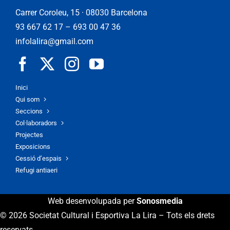
Carrer Coroleu, 15 · 08030 Barcelona
93 667 62 17
–
693 00 47 36
infolalira@gmail.com
Inici
Qui som
Seccions
Col·laboradors
Projectes
Exposicions
Cessió d’espais
Refugi antiaeri
Web desenvolupada per
Sonosmedia
© 2026 Societat Cultural i Esportiva La Lira – Tots els drets
reservats