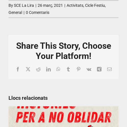
By
SCE La Lira
|
26 març, 2021
|
Activitats
,
Cicle Festiu
,
General
|
0 Comentaris
Share This Story, Choose
Your Platform!
Facebook
X
Reddit
LinkedIn
WhatsApp
Tumblr
Pinterest
Vk
Xing
Email:
Llocs relacionats