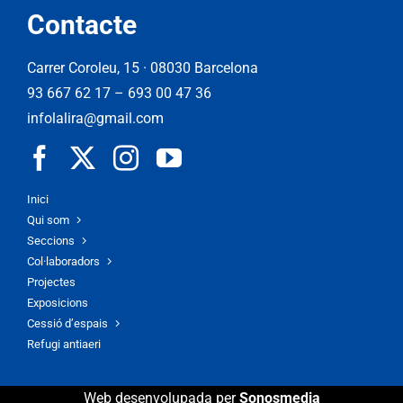
Contacte
Carrer Coroleu, 15 · 08030 Barcelona
93 667 62 17
–
693 00 47 36
infolalira@gmail.com
Inici
Qui som
Seccions
Col·laboradors
Projectes
Exposicions
Cessió d’espais
Refugi antiaeri
Web desenvolupada per
Sonosmedia