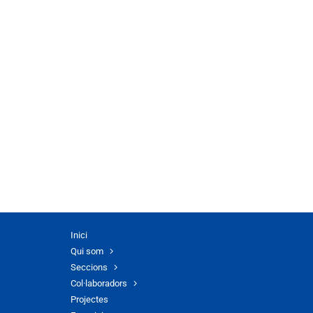
Inici
Qui som
Seccions
Col·laboradors
Projectes