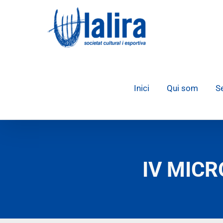
Skip
to
content
Inici
Qui som
S
IV MICR