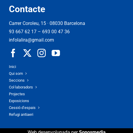
Contacte
Carrer Coroleu, 15 · 08030 Barcelona
93 667 62 17
–
693 00 47 36
infolalira@gmail.com
Inici
Qui som
Seccions
Col·laboradors
Projectes
Exposicions
Cessió d’espais
Refugi antiaeri
Web desenvolupada per
Sonosmedia