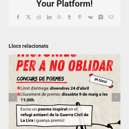
Your Platform!
Facebook
X
Reddit
LinkedIn
WhatsApp
Tumblr
Pinterest
Vk
Xing
Email:
Llocs relacionats