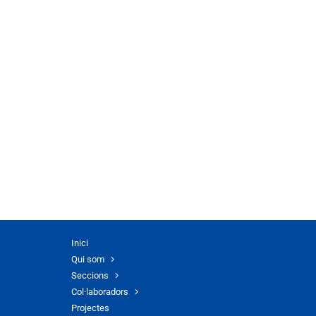
Inici
Qui som
Seccions
Col·laboradors
Projectes