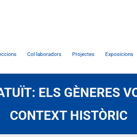
eccions
Col·laboradors
Projectes
Exposicions
TUÏT: ELS GÈNERES V
CONTEXT HISTÒRIC