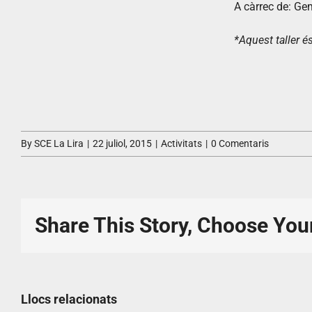
A càrrec de: Ge
*Aquest taller és
By
SCE La Lira
|
22 juliol, 2015
|
Activitats
|
0 Comentaris
Share This Story, Choose You
Llocs relacionats