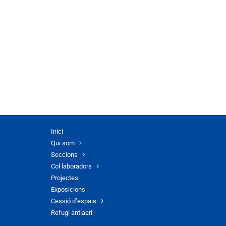
Inici
Qui som
Seccions
Col·laboradors
Projectes
Exposicions
Cessió d’espais
Refugi antiaeri