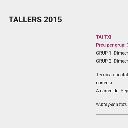
TALLERS 2015
TAI TXI
Preu per grup: 
GRUP 1: Dimecr
GRUP 2: Dimecr
Técnica oriental
correcta.
A càrrec de: Pep
*
Apte per a tots