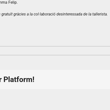
mma Felip.
 gratuït gràcies a la col·laboració desinteressada de la tallerista.
r Platform!