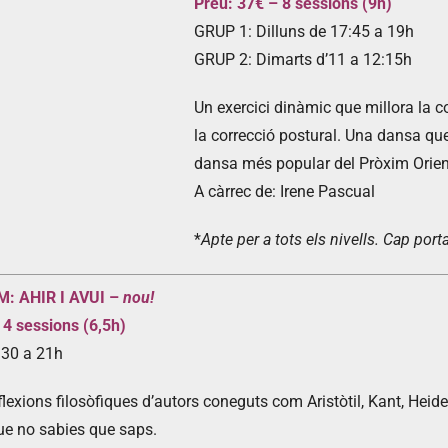
Preu: 37€ – 8 sessions (9h)
GRUP 1: Dilluns de 17:45 a 19h
GRUP 2: Dimarts d’11 a 12:15h
Un exercici dinàmic que millora la coo
la correcció postural. Una dansa qu
dansa més popular del Pròxim Orien
A càrrec de: Irene Pascual
*
Apte per a tots els nivells. Cap por
: AHIR I AVUI –
nou!
 4 sessions (6,5h)
:30 a 21h
eflexions filosòfiques d’autors coneguts com Aristòtil, Kant, Hei
que no sabies que saps.