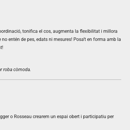
rdinació, tonifica el cos, augmenta la flexibilitat i millora
e no entén de pes, edats ni mesures! Posa’t en forma amb la
t!
tar roba còmoda.
degger o Rosseau crearem un espai obert i participatiu per