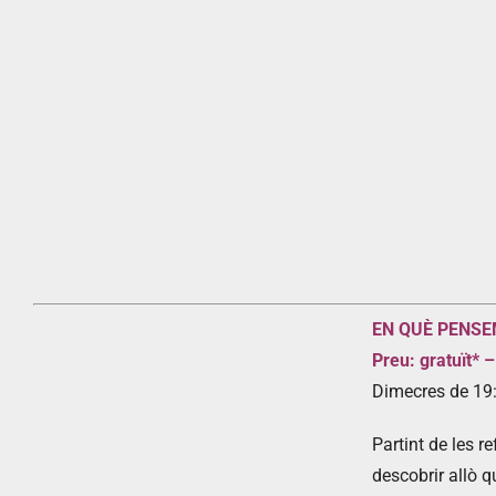
EN QUÈ PENSEM
Preu: gratuït* –
Dimecres de 19
Partint de les r
descobrir allò 