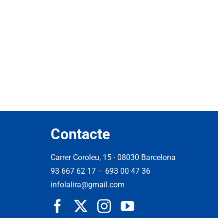
Contacte
Carrer Coroleu, 15 · 08030 Barcelona
93 667 62 17
–
693 00 47 36
infolalira@gmail.com