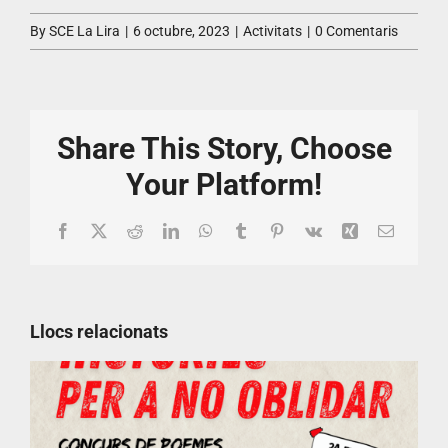
By
SCE La Lira
|
6 octubre, 2023
|
Activitats
|
0 Comentaris
Share This Story, Choose
Your Platform!
Facebook
X
Reddit
LinkedIn
WhatsApp
Tumblr
Pinterest
Vk
Xing
Email:
Llocs relacionats