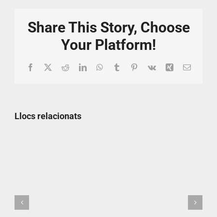
Share This Story, Choose
Your Platform!
Facebook
X
Reddit
LinkedIn
WhatsApp
Tumblr
Pinterest
Vk
Xing
Email:
Llocs relacionats