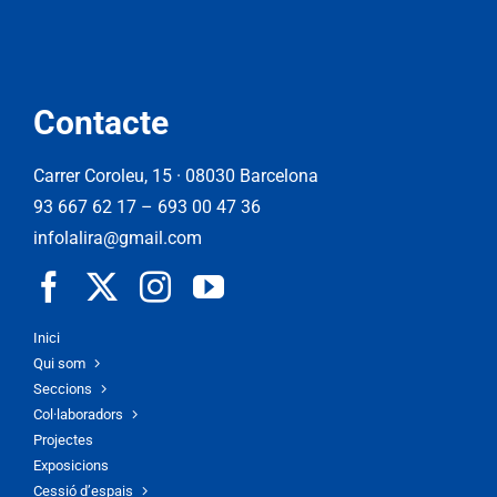
Contacte
Carrer Coroleu, 15 · 08030 Barcelona
93 667 62 17
–
693 00 47 36
infolalira@gmail.com
Inici
Qui som
Seccions
Col·laboradors
Projectes
Exposicions
Cessió d’espais