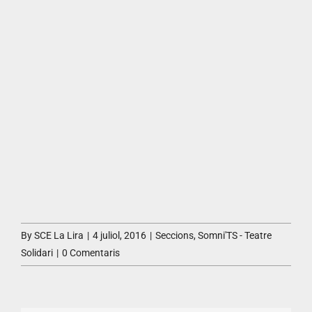
By
SCE La Lira
|
4 juliol, 2016
|
Seccions
,
Somni'TS - Teatre
Solidari
|
0 Comentaris