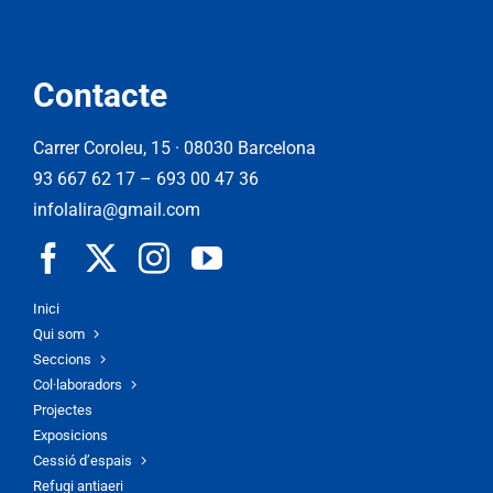
Contacte
Carrer Coroleu, 15 · 08030 Barcelona
93 667 62 17
–
693 00 47 36
infolalira@gmail.com
Inici
Qui som
Seccions
Col·laboradors
Projectes
Exposicions
Cessió d’espais
Refugi antiaeri