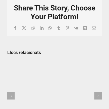
Share This Story, Choose
Your Platform!
Facebook
X
Reddit
LinkedIn
WhatsApp
Tumblr
Pinterest
Vk
Xing
Email:
Llocs relacionats